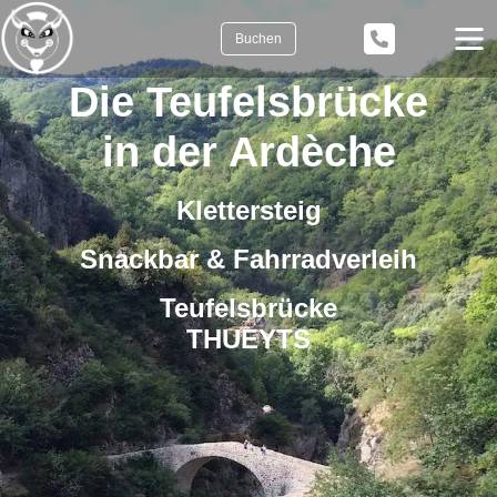
Buchen
Die Teufelsbrücke
in der Ardèche
Klettersteig
Snackbar & Fahrradverleih
Teufelsbrücke
THUEYTS