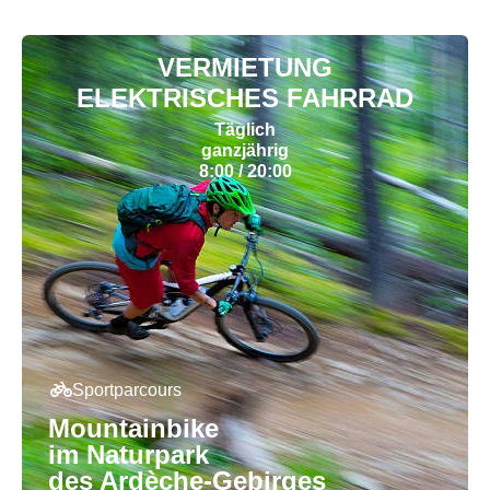
VERMIETUNG
ELEKTRISCHES FAHRRAD
Täglich
ganzjährig
8:00 / 20:00
Sportparcours
Mountainbike
im Naturpark
des Ardèche-Gebirges